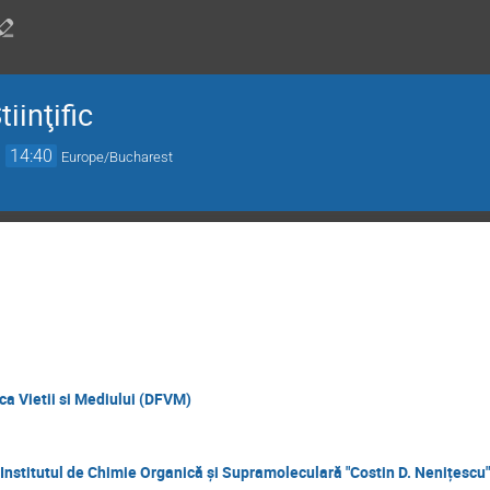
iinţific
→
14:40
Europe/Bucharest
a Vietii si Mediului (DFVM)
 Institutul de Chimie Organică și Supramoleculară "Costin D. Nenițescu