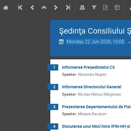
Şedinţa Consiliului Şt
Monday 22 Jun 2026, 10:00
Informarea Președintelui CS
1
Speaker
:
Alexandru Negreț
Informarea Directorului General
2
Speaker
:
Nicolae Marius Mărginean
Prezentarea Departamentului de Fizic
3
Speaker
:
Mihaela Bacalum
Discutarea unui MoU între IFIN-HH și
4