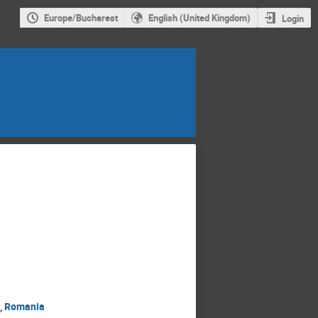
Europe/Bucharest
English (United Kingdom)
Login
", Romania