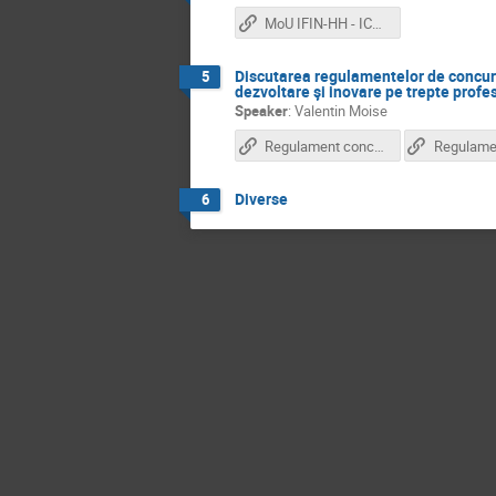
MoU IFIN-HH - ICOS
Discutarea regulamentelor de concurs
5
dezvoltare şi inovare pe trepte profe
Speaker
:
Valentin Moise
Regulament concurs pentru angajare a personalului-suport pentru activităţile de cercetare-dezvoltare şi inovare pe trepte profesionale
Diverse
6