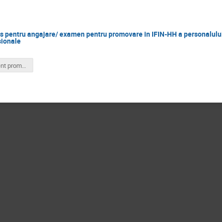
 pentru angajare/ examen pentru promovare in IFIN-HH a personalului-s
sionale
Regulament promovarea prin examen a personalului-suport pentru activităţile de cercetare-dezvoltare şi inovare pe trepte profesionale